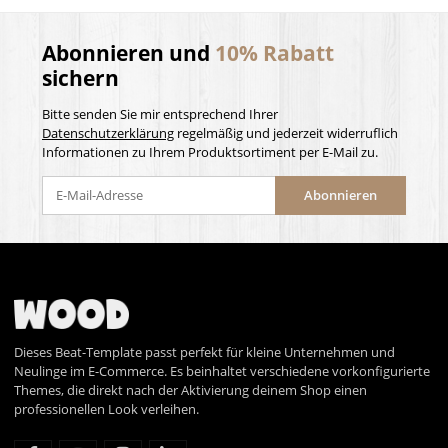
Abonnieren und
10% Rabatt
sichern
Bitte senden Sie mir entsprechend Ihrer
Datenschutzerklärung
regelmäßig und jederzeit widerruflich
Informationen zu Ihrem Produktsortiment per E-Mail zu.
Abonnieren
Dieses Beat-Template passt perfekt für kleine Unternehmen und
Neulinge im E-Commerce. Es beinhaltet verschiedene vorkonfigurierte
Themes, die direkt nach der Aktivierung deinem Shop einen
professionellen Look verleihen.