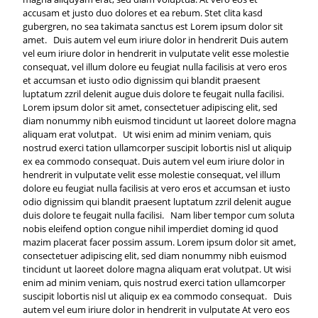
accusam et justo duo dolores et ea rebum. Stet clita kasd
gubergren, no sea takimata sanctus est Lorem ipsum dolor sit
amet. Duis autem vel eum iriure dolor in hendrerit Duis autem
vel eum iriure dolor in hendrerit in vulputate velit esse molestie
consequat, vel illum dolore eu feugiat nulla facilisis at vero eros
et accumsan et iusto odio dignissim qui blandit praesent
luptatum zzril delenit augue duis dolore te feugait nulla facilisi.
Lorem ipsum dolor sit amet, consectetuer adipiscing elit, sed
diam nonummy nibh euismod tincidunt ut laoreet dolore magna
aliquam erat volutpat. Ut wisi enim ad minim veniam, quis
nostrud exerci tation ullamcorper suscipit lobortis nisl ut aliquip
ex ea commodo consequat. Duis autem vel eum iriure dolor in
hendrerit in vulputate velit esse molestie consequat, vel illum
dolore eu feugiat nulla facilisis at vero eros et accumsan et iusto
odio dignissim qui blandit praesent luptatum zzril delenit augue
duis dolore te feugait nulla facilisi. Nam liber tempor cum soluta
nobis eleifend option congue nihil imperdiet doming id quod
mazim placerat facer possim assum. Lorem ipsum dolor sit amet,
consectetuer adipiscing elit, sed diam nonummy nibh euismod
tincidunt ut laoreet dolore magna aliquam erat volutpat. Ut wisi
enim ad minim veniam, quis nostrud exerci tation ullamcorper
suscipit lobortis nisl ut aliquip ex ea commodo consequat. Duis
autem vel eum iriure dolor in hendrerit in vulputate At vero eos