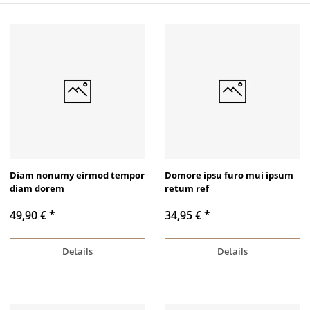
Diam nonumy eirmod tempor
Domore ipsu furo mui ipsum
diam dorem
retum ref
49,90 €
*
34,95 €
*
Details
Details