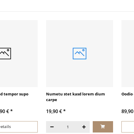
d tempor supo
Numetu stet kasd lorem dium
Oodio 
m
carpe
,90 €
*
19,90 €
*
89,90
etails