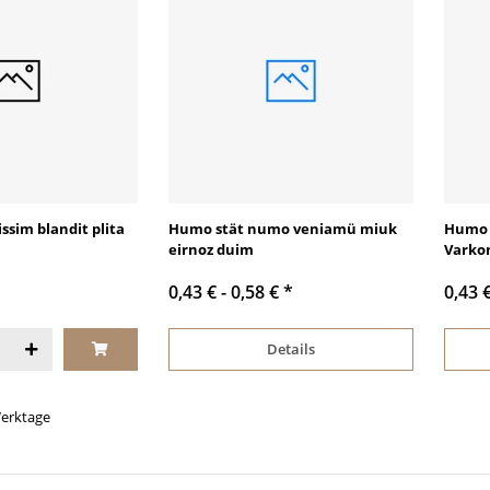
ssim blandit plita
Humo stät numo veniamü miuk
Humo 
eirnoz duim
Varko
0,43 € -
0,58 €
*
0,43 
Details
 Werktage