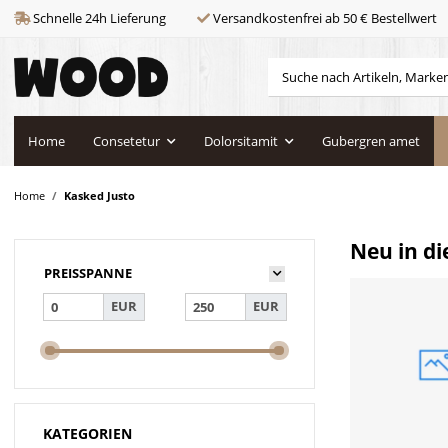
Schnelle 24h Lieferung
Versandkostenfrei ab 50 € Bestellwert
Home
Consetetur
Dolorsitamit
Gubergren amet
Home
Kasked Justo
Neu in di
PREISSPANNE
EUR
EUR
KATEGORIEN