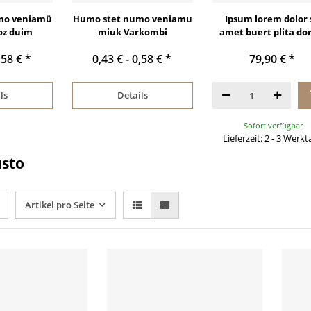
mo veniamü
Humo stet numo veniamu
Ipsum lorem dolor 
oz duim
miuk Varkombi
amet buert plita d
,58 €
*
0,43 € -
0,58 €
*
79,90 €
*
ls
Details
Sofort verfügbar
Lieferzeit: 2 - 3 Werk
usto
Artikel pro Seite