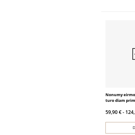
Nonumy eirmo
turo diam pri
59,90 € -
124
D