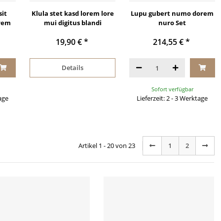
sit
Klula stet kasd lorem lore
Lupu gubert numo dorem
orem
mui digitus blandi
nuro Set
19,90 €
*
214,55 €
*
Details
Sofort verfügbar
tage
Lieferzeit: 2 - 3 Werktage
Artikel 1 - 20 von 23
1
2