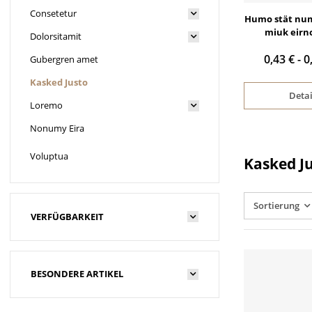
Consetetur
ubert numo dorem
Oodio dignissim qui
Humo stät nu
nuro Set
blandit
miuk eirn
Dolorsitamit
214,55 €
*
89,90 €
*
0,43 € -
0
Gubergren amet
Kasked Justo
Details
Detai
Loremo
ofort verfügbar
Nonumy Eira
eit: 2 - 3 Werktage
Voluptua
Kasked J
Sortierung
VERFÜGBARKEIT
BESONDERE ARTIKEL