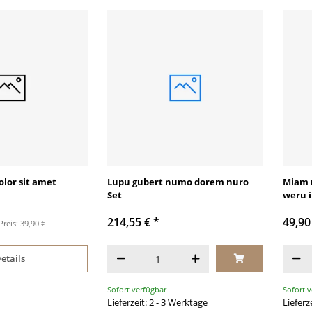
lor sit amet
Lupu gubert numo dorem nuro
Miam 
Set
weru 
214,55 €
*
49,90
Preis:
39,90 €
etails
Sofort verfügbar
Sofort 
Lieferzeit: 2 - 3 Werktage
Lieferz