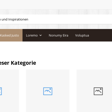
Kasked Justo
Loremo
Nonumy Eira
Voluptua
eser Kategorie