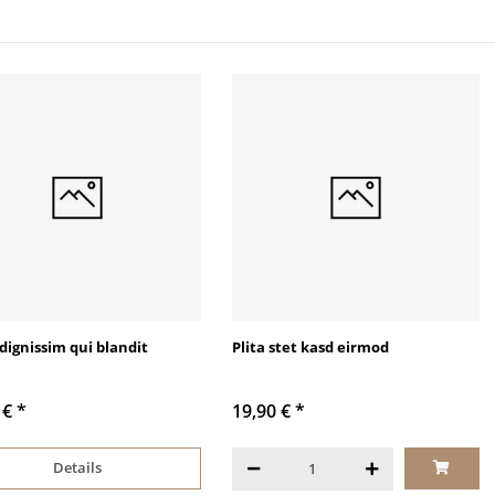
dignissim qui blandit
Plita stet kasd eirmod
 €
*
19,90 €
*
Details