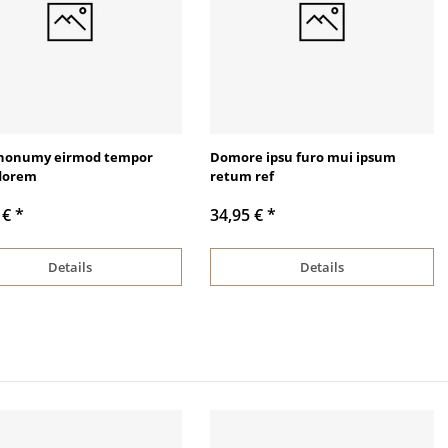
nonumy eirmod tempor
Domore ipsu furo mui ipsum
dorem
retum ref
 €
*
34,95 €
*
Details
Details