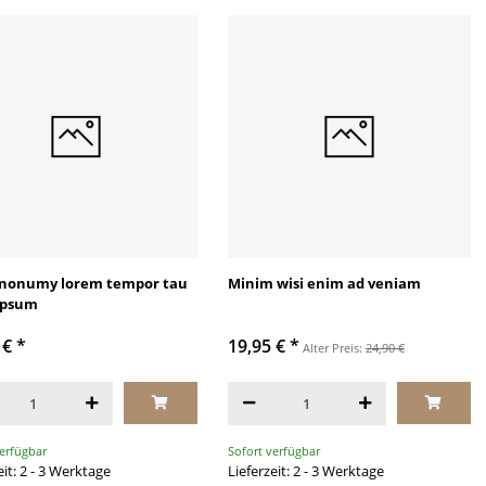
nonumy lorem tempor tau
Minim wisi enim ad veniam
ipsum
 €
*
19,95 €
*
Alter Preis:
24,90 €
verfügbar
Sofort verfügbar
eit: 2 - 3 Werktage
Lieferzeit: 2 - 3 Werktage