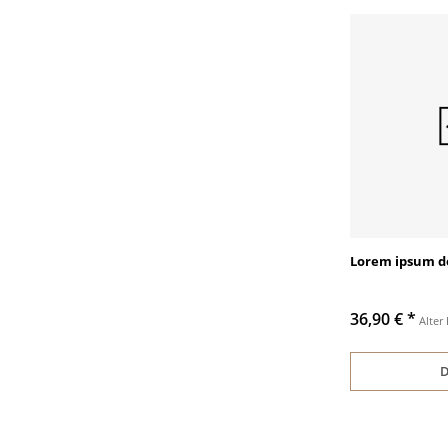
Lorem ipsum do
36,90 €
*
Alter 
D