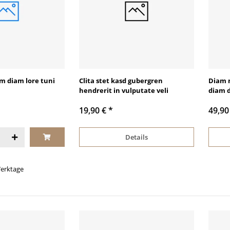
m diam lore tuni
Clita stet kasd gubergren
Diam 
hendrerit in vulputate veli
diam 
19,90 €
*
49,90
Details
 Werktage